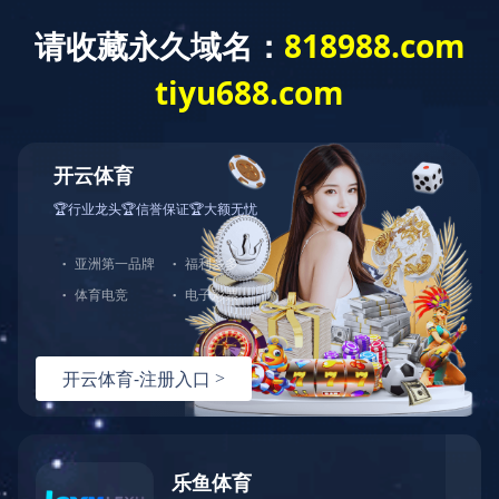
莱格斯产品
网站首页
>
产品中心
>
电梯系列