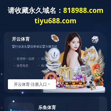
公司资讯
网站首页
>
公司资讯
> 行业资讯
电动升降台中电瓶的正确使用和
2018年9月10日，浙江奥杰包装制
品有限公司根据《浙江奥杰包装制
品有限公司年产500吨包装膜建设项
目竣工环境保护验收监测报告》并