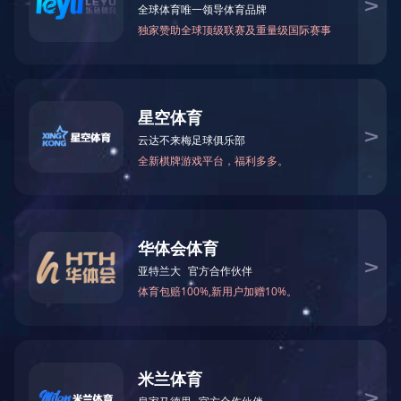
对照《建设项目竣工环境保护验收
暂行办法》（国环规环评[2017]4
号），严格依照国家有关法律法
规、建设项目竣工环境保护验收技
术指南 污染影响类》...
2020.04.28
2020.04.28
海盐电梯钢结构井
桐乡家用电梯在品
道的尺寸相关注意
牌选择上需要注意
事项
些什么
查看详情
查看详情